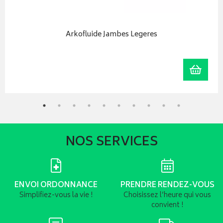
Arkofluide Jambes Legeres
r au panier
Ajoute
NOS SERVICES
ENVOI ORDONNANCE
PRENDRE RENDEZ-VOUS
Simplifiez-vous la vie !
Choisissez l’heure qui vous
convient !