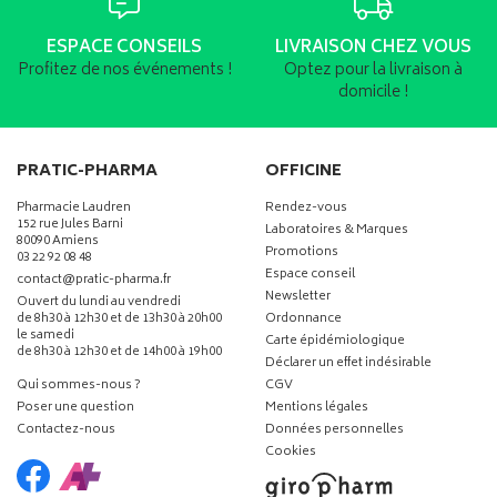
ESPACE CONSEILS
LIVRAISON CHEZ VOUS
Profitez de nos événements !
Optez pour la livraison à
domicile !
PRATIC-PHARMA
OFFICINE
Pharmacie Laudren
Rendez-vous
152 rue Jules Barni
Laboratoires & Marques
80090 Amiens
Promotions
03 22 92 08 48
Espace conseil
-
-
contact
@
pratic-pharma.fr
Newsletter
Ouvert du lundi au vendredi
de 8h30 à 12h30 et de 13h30 à 20h00
Ordonnance
le samedi
Carte épidémiologique
de 8h30 à 12h30 et de 14h00 à 19h00
Déclarer un effet indésirable
Qui sommes-nous ?
CGV
Poser une question
Mentions légales
Contactez-nous
Données personnelles
Cookies