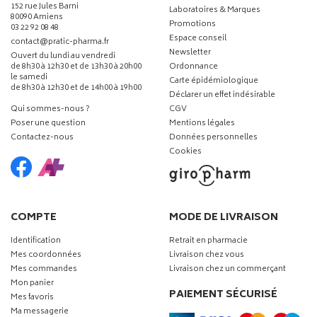
152 rue Jules Barni
Laboratoires & Marques
80090 Amiens
Promotions
03 22 92 08 48
Espace conseil
-
-
contact
@
pratic-pharma.fr
Newsletter
Ouvert du lundi au vendredi
de 8h30 à 12h30 et de 13h30 à 20h00
Ordonnance
le samedi
Carte épidémiologique
de 8h30 à 12h30 et de 14h00 à 19h00
Déclarer un effet indésirable
Qui sommes-nous ?
CGV
Poser une question
Mentions légales
Contactez-nous
Données personnelles
Cookies
COMPTE
MODE DE LIVRAISON
Identification
Retrait en pharmacie
Mes coordonnées
Livraison chez vous
Mes commandes
Livraison chez un commerçant
Mon panier
PAIEMENT SÉCURISÉ
Mes favoris
Ma messagerie