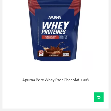
Apurna Pdre Whey Prot Chocolat 720G
iser
Visual