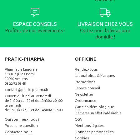
convient !
ESPACE CONSEILS
LIVRAISON CHEZ VOUS
Profitez de nos événements !
Optez pour la livraison à
domicile !
PRATIC-PHARMA
OFFICINE
Pharmacie Laudren
Rendez-vous
152 rue Jules Barni
Laboratoires & Marques
80090 Amiens
Promotions
03 22 92 08 48
Espace conseil
-
-
contact
@
pratic-pharma.fr
Newsletter
Ouvert du lundi au vendredi
de 8h30 à 12h30 et de 13h30 à 20h00
Ordonnance
le samedi
Carte épidémiologique
de 8h30 à 12h30 et de 14h00 à 19h00
Déclarer un effet indésirable
Qui sommes-nous ?
CGV
Poser une question
Mentions légales
Contactez-nous
Données personnelles
Cookies