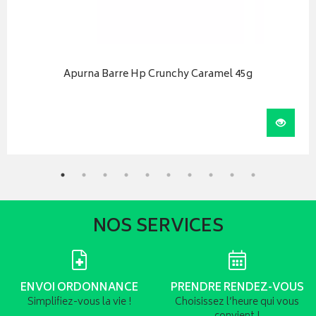
Apurna Barre Hp Crunchy Caramel 45g
iser
Visual
NOS SERVICES
ENVOI ORDONNANCE
PRENDRE RENDEZ-VOUS
Simplifiez-vous la vie !
Choisissez l’heure qui vous