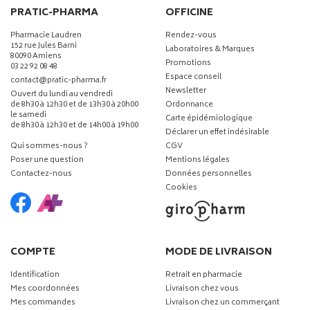
PRATIC-PHARMA
OFFICINE
Pharmacie Laudren
Rendez-vous
152 rue Jules Barni
Laboratoires & Marques
80090 Amiens
Promotions
03 22 92 08 48
Espace conseil
-
-
contact
@
pratic-pharma.fr
Newsletter
Ouvert du lundi au vendredi
de 8h30 à 12h30 et de 13h30 à 20h00
Ordonnance
le samedi
Carte épidémiologique
de 8h30 à 12h30 et de 14h00 à 19h00
Déclarer un effet indésirable
Qui sommes-nous ?
CGV
Poser une question
Mentions légales
Contactez-nous
Données personnelles
Cookies
COMPTE
MODE DE LIVRAISON
Identification
Retrait en pharmacie
Mes coordonnées
Livraison chez vous
Mes commandes
Livraison chez un commerçant