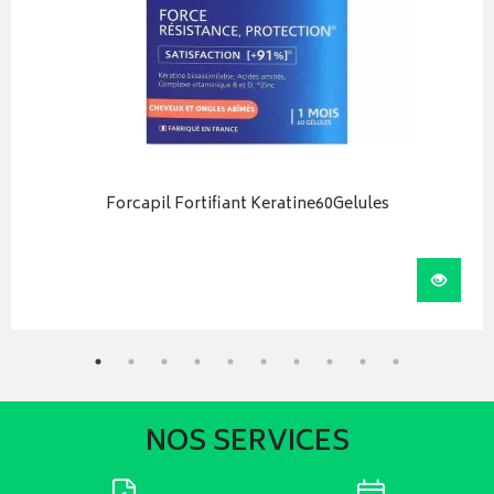
Forcapil Fortifiant Keratine60Gelules
r au panier
Visual
NOS SERVICES