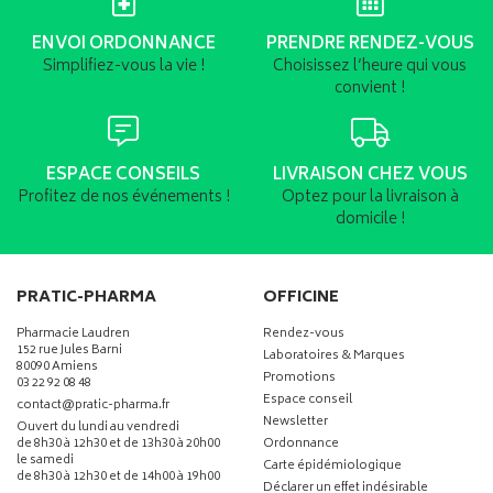
ENVOI ORDONNANCE
PRENDRE RENDEZ-VOUS
Simplifiez-vous la vie !
Choisissez l’heure qui vous
convient !
ESPACE CONSEILS
LIVRAISON CHEZ VOUS
Profitez de nos événements !
Optez pour la livraison à
domicile !
PRATIC-PHARMA
OFFICINE
Pharmacie Laudren
Rendez-vous
152 rue Jules Barni
Laboratoires & Marques
80090 Amiens
Promotions
03 22 92 08 48
Espace conseil
-
-
contact
@
pratic-pharma.fr
Newsletter
Ouvert du lundi au vendredi
de 8h30 à 12h30 et de 13h30 à 20h00
Ordonnance
le samedi
Carte épidémiologique
de 8h30 à 12h30 et de 14h00 à 19h00
Déclarer un effet indésirable