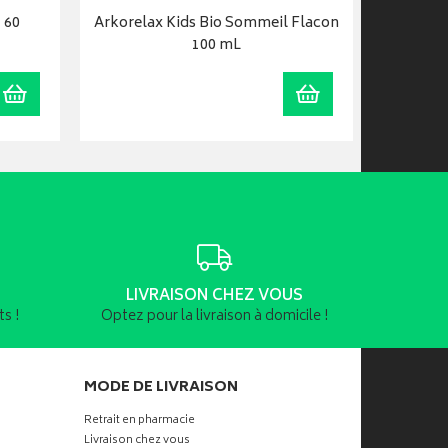
- 60
Arkorelax Kids Bio Sommeil Flacon
Arko
100 mL
Ajouter au panier
Ajouter au panier
LIVRAISON CHEZ VOUS
s !
Optez pour la livraison à domicile !
MODE DE LIVRAISON
Retrait en pharmacie
Livraison chez vous