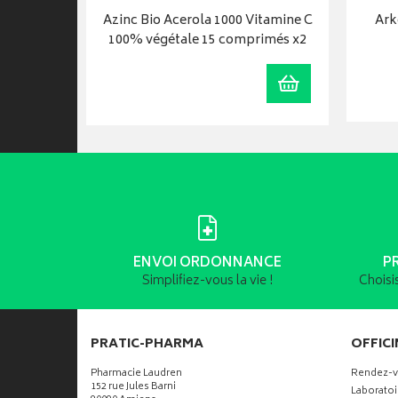
amine C
Azinc Bio Acerola 1000 Vitamine C
Ark
imés
100% végétale 15 comprimés x2
Ajouter au panier
Ajouter au panie
ENVOI ORDONNANCE
P
Simplifiez-vous la vie !
Choisi
PRATIC-PHARMA
OFFICI
Pharmacie Laudren
Rendez-
152 rue Jules Barni
Laboratoi