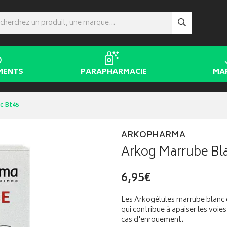
MENTS
PARAPHARMACIE
MA
c Bt45
ARKOPHARMA
Arkog Marrube Bl
6,95€
Les Arkogélules marrube blanc
qui contribue à apaiser les voies
cas d'enrouement.