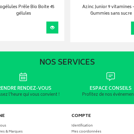
ogélules Prêle Bio Boite 45
Azinc Junior 9 vitamines 
gélules
Gummies sans sucre
r
Visualiser
NOS SERVICES
RENDRE RENDEZ-VOUS
ESPACE CONSEILS
ssez l’heure qui vous convient !
Profitez de nos événement
NE
COMPTE
vous
Identification
res & Marques
Mes coordonnées