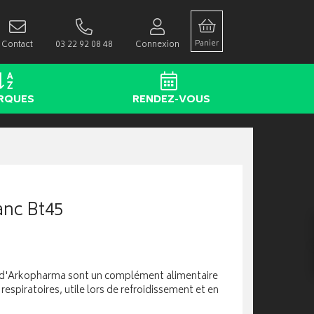
Panier
Contact
03 22 92 08 48
Connexion
RQUES
RENDEZ-VOUS
anc Bt45
 d'Arkopharma sont un complément alimentaire
 respiratoires, utile lors de refroidissement et en