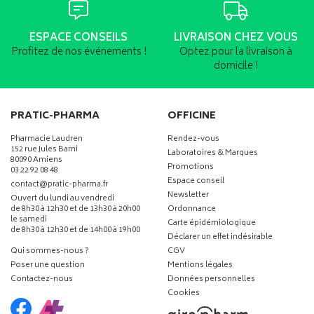
ESPACE CONSEILS
LIVRAISON CHEZ VOUS
Profitez de nos événements !
Optez pour la livraison à
domicile !
PRATIC-PHARMA
OFFICINE
Pharmacie Laudren
Rendez-vous
152 rue Jules Barni
Laboratoires & Marques
80090 Amiens
Promotions
03 22 92 08 48
Espace conseil
-
-
contact
@
pratic-pharma.fr
Newsletter
Ouvert du lundi au vendredi
de 8h30 à 12h30 et de 13h30 à 20h00
Ordonnance
le samedi
Carte épidémiologique
de 8h30 à 12h30 et de 14h00 à 19h00
Déclarer un effet indésirable
Qui sommes-nous ?
CGV
Poser une question
Mentions légales
Contactez-nous
Données personnelles
Cookies