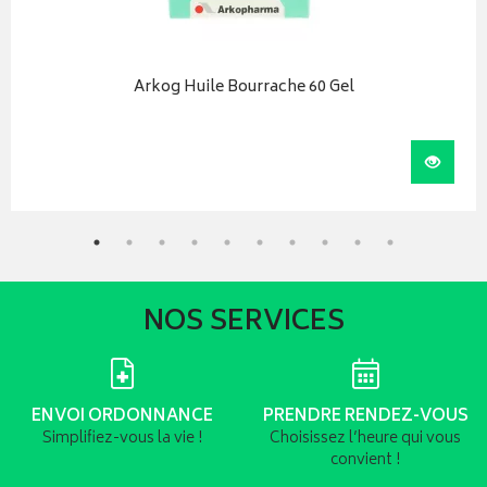
Arkog Huile Bourrache 60 Gel
r au panier
Visual
NOS SERVICES
ENVOI ORDONNANCE
PRENDRE RENDEZ-VOUS
Simplifiez-vous la vie !
Choisissez l’heure qui vous
convient !