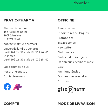
domicile !
PRATIC-PHARMA
OFFICINE
Pharmacie Laudren
Rendez-vous
152 rue Jules Barni
Laboratoires & Marques
80090 Amiens
Promotions
03 22 92 08 48
Espace conseil
-
-
contact
@
pratic-pharma.fr
Newsletter
Ouvert du lundi au vendredi
de 8h30 à 12h30 et de 13h30 à 20h00
Ordonnance
le samedi
Carte épidémiologique
de 8h30 à 12h30 et de 14h00 à 19h00
Déclarer un effet indésirable
Qui sommes-nous ?
CGV
Poser une question
Mentions légales
Contactez-nous
Données personnelles
Cookies
COMPTE
MODE DE LIVRAISON