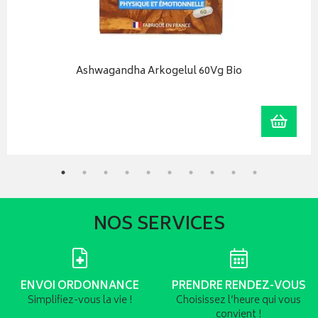
Ashwagandha Arkogelul 60Vg Bio
r au panier
Ajoute
NOS SERVICES
ENVOI ORDONNANCE
PRENDRE RENDEZ-VOUS
Simplifiez-vous la vie !
Choisissez l’heure qui vous
convient !