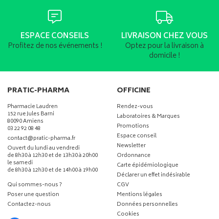
ESPACE CONSEILS
LIVRAISON CHEZ VOUS
Profitez de nos événements !
Optez pour la livraison à
domicile !
PRATIC-PHARMA
OFFICINE
Pharmacie Laudren
Rendez-vous
152 rue Jules Barni
Laboratoires & Marques
80090 Amiens
Promotions
03 22 92 08 48
Espace conseil
-
-
contact
@
pratic-pharma.fr
Newsletter
Ouvert du lundi au vendredi
de 8h30 à 12h30 et de 13h30 à 20h00
Ordonnance
le samedi
Carte épidémiologique
de 8h30 à 12h30 et de 14h00 à 19h00
Déclarer un effet indésirable
Qui sommes-nous ?
CGV
Poser une question
Mentions légales
Contactez-nous
Données personnelles
Cookies