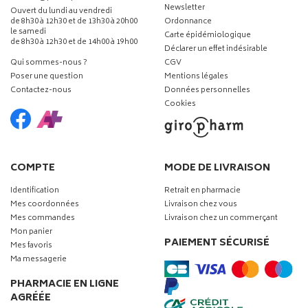
Newsletter
Ouvert du lundi au vendredi
de 8h30 à 12h30 et de 13h30 à 20h00
Ordonnance
le samedi
Carte épidémiologique
de 8h30 à 12h30 et de 14h00 à 19h00
Déclarer un effet indésirable
Qui sommes-nous ?
CGV
Poser une question
Mentions légales
Contactez-nous
Données personnelles
Cookies
COMPTE
MODE DE LIVRAISON
Identification
Retrait en pharmacie
Mes coordonnées
Livraison chez vous
Mes commandes
Livraison chez un commerçant
Mon panier
PAIEMENT SÉCURISÉ
Mes favoris
Ma messagerie
PHARMACIE EN LIGNE
AGRÉÉE