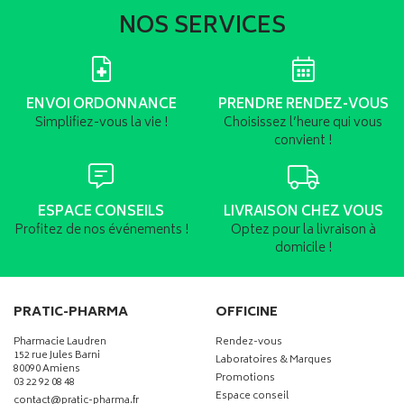
NOS SERVICES
ENVOI ORDONNANCE
PRENDRE RENDEZ-VOUS
Simplifiez-vous la vie !
Choisissez l’heure qui vous
convient !
ESPACE CONSEILS
LIVRAISON CHEZ VOUS
Profitez de nos événements !
Optez pour la livraison à
domicile !
PRATIC-PHARMA
OFFICINE
Pharmacie Laudren
Rendez-vous
152 rue Jules Barni
Laboratoires & Marques
80090 Amiens
Promotions
03 22 92 08 48
Espace conseil
-
-
contact
@
pratic-pharma.fr