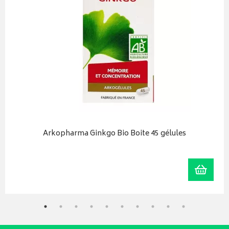
Arkopharma Ginkgo Bio Boite 45 gélules
iser
Ajoute