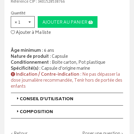
Référence CIP : 3401528538766
Quantité
× 1
AJOUTER AU PANIER
Ajouter à Ma liste
Âge minimum
: 6 ans
Nature de produit
: Capsule
Conditionnement
: Boite carton, Pot plastique
Spécificité(s)
: Capsule d'origine marine
Indication / Contre-indication
: Ne pas dépasser la
dose journalière recommandée, Tenir hors de portée des
enfants
CONSEIL D’UTILISATION
COMPOSITION
‹ Retour
Poser une question ›