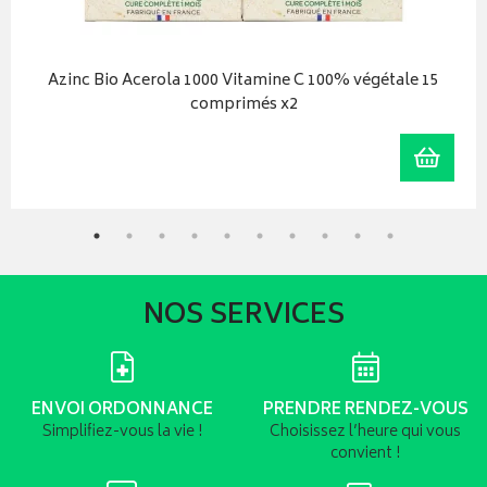
Azinc Bio Acerola 1000 Vitamine C 100% végétale 15
comprimés x2
r au panier
Ajoute
NOS SERVICES
ENVOI ORDONNANCE
PRENDRE RENDEZ-VOUS
Simplifiez-vous la vie !
Choisissez l’heure qui vous
convient !