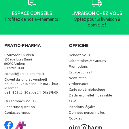
ESPACE CONSEILS
LIVRAISON CHEZ VOUS
Profitez de nos événements !
Optez pour la livraison à
domicile !
PRATIC-PHARMA
OFFICINE
Pharmacie Laudren
Rendez-vous
152 rue Jules Barni
Laboratoires & Marques
80090 Amiens
Promotions
03 22 92 08 48
Espace conseil
-
-
contact
@
pratic-pharma.fr
Newsletter
Ouvert du lundi au vendredi
de 8h30 à 12h30 et de 13h30 à 20h00
Ordonnance
le samedi
Carte épidémiologique
de 8h30 à 12h30 et de 14h00 à 19h00
Déclarer un effet indésirable
Qui sommes-nous ?
CGV
Poser une question
Mentions légales
Contactez-nous
Données personnelles
Cookies