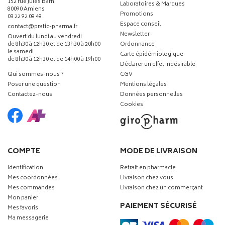
152 rue Jules Barni
Laboratoires & Marques
80090 Amiens
Promotions
03 22 92 08 48
Espace conseil
-
-
contact
@
pratic-pharma.fr
Newsletter
Ouvert du lundi au vendredi
de 8h30 à 12h30 et de 13h30 à 20h00
Ordonnance
le samedi
Carte épidémiologique
de 8h30 à 12h30 et de 14h00 à 19h00
Déclarer un effet indésirable
Qui sommes-nous ?
CGV
Poser une question
Mentions légales
Contactez-nous
Données personnelles
Cookies
COMPTE
MODE DE LIVRAISON
Identification
Retrait en pharmacie
Mes coordonnées
Livraison chez vous
Mes commandes
Livraison chez un commerçant
Mon panier
PAIEMENT SÉCURISÉ
Mes favoris
Ma messagerie