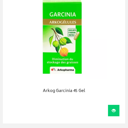
Arkog Garcinia 45 Gel
iser
Visual