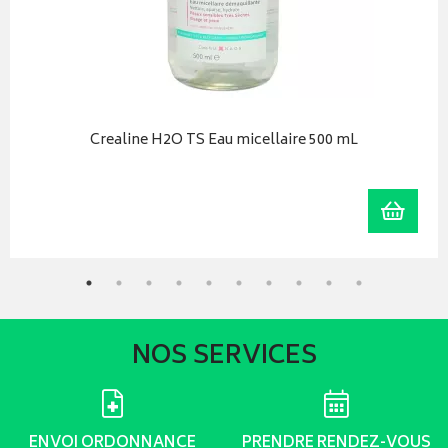
Crealine H2O TS Eau micellaire 500 mL
iser
Ajoute
NOS SERVICES
ENVOI ORDONNANCE
PRENDRE RENDEZ-VOUS