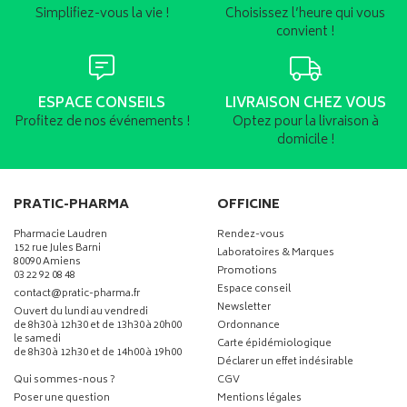
Simplifiez-vous la vie !
Choisissez l’heure qui vous
convient !
ESPACE CONSEILS
LIVRAISON CHEZ VOUS
Profitez de nos événements !
Optez pour la livraison à
domicile !
PRATIC-PHARMA
OFFICINE
Pharmacie Laudren
Rendez-vous
152 rue Jules Barni
Laboratoires & Marques
80090 Amiens
Promotions
03 22 92 08 48
Espace conseil
-
-
contact
@
pratic-pharma.fr
Newsletter
Ouvert du lundi au vendredi
de 8h30 à 12h30 et de 13h30 à 20h00
Ordonnance
le samedi
Carte épidémiologique
de 8h30 à 12h30 et de 14h00 à 19h00
Déclarer un effet indésirable
Qui sommes-nous ?
CGV
Poser une question
Mentions légales