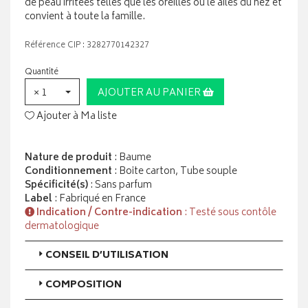
de peau irritées telles que les oreilles ou le ailes du nez et
convient à toute la famille.
Référence CIP : 3282770142327
Quantité
× 1
AJOUTER AU PANIER
Ajouter à Ma liste
Nature de produit
: Baume
Conditionnement
: Boite carton, Tube souple
Spécificité(s)
: Sans parfum
Label
: Fabriqué en France
Indication / Contre-indication
: Testé sous contôle
dermatologique
CONSEIL D’UTILISATION
COMPOSITION