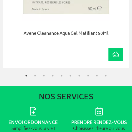
Avene Cleanance Aqua Gel Matifiant 50Ml
r au panier
Ajoute
NOS SERVICES
ENVOI ORDONNANCE
PRENDRE RENDEZ-VOUS
Simplifiez-vous la vie !
Choisissez l’heure qui vous