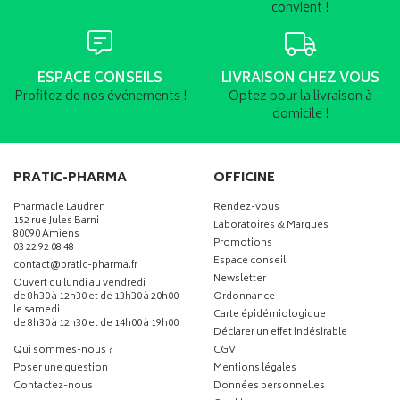
convient !
ESPACE CONSEILS
LIVRAISON CHEZ VOUS
Profitez de nos événements !
Optez pour la livraison à
domicile !
PRATIC-PHARMA
OFFICINE
Pharmacie Laudren
Rendez-vous
152 rue Jules Barni
Laboratoires & Marques
80090 Amiens
Promotions
03 22 92 08 48
Espace conseil
-
-
contact
@
pratic-pharma.fr
Newsletter
Ouvert du lundi au vendredi
de 8h30 à 12h30 et de 13h30 à 20h00
Ordonnance
le samedi
Carte épidémiologique
de 8h30 à 12h30 et de 14h00 à 19h00
Déclarer un effet indésirable
Qui sommes-nous ?
CGV
Poser une question
Mentions légales
Contactez-nous
Données personnelles