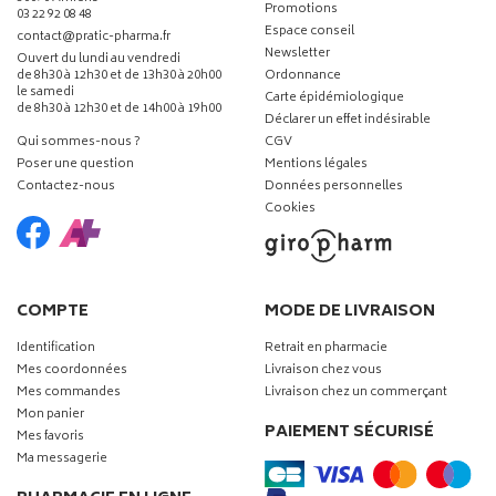
Promotions
03 22 92 08 48
Espace conseil
-
-
contact
@
pratic-pharma.fr
Newsletter
Ouvert du lundi au vendredi
de 8h30 à 12h30 et de 13h30 à 20h00
Ordonnance
le samedi
Carte épidémiologique
de 8h30 à 12h30 et de 14h00 à 19h00
Déclarer un effet indésirable
Qui sommes-nous ?
CGV
Poser une question
Mentions légales
Contactez-nous
Données personnelles
Cookies
COMPTE
MODE DE LIVRAISON
Identification
Retrait en pharmacie
Mes coordonnées
Livraison chez vous
Mes commandes
Livraison chez un commerçant
Mon panier
PAIEMENT SÉCURISÉ
Mes favoris
Ma messagerie