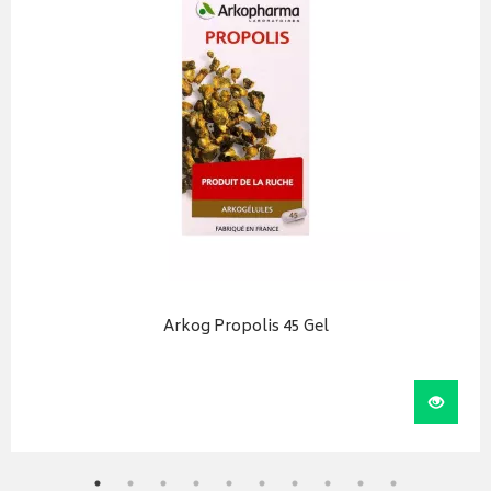
Arkog Propolis 45 Gel
iser
Visual