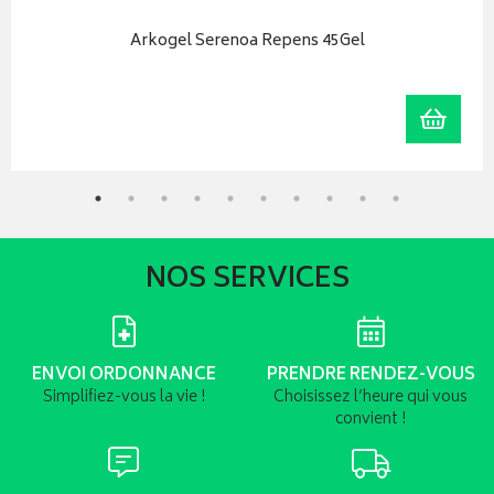
Arkogel Serenoa Repens 45Gel
r au panier
Ajoute
NOS SERVICES
ENVOI ORDONNANCE
PRENDRE RENDEZ-VOUS
Simplifiez-vous la vie !
Choisissez l’heure qui vous
convient !