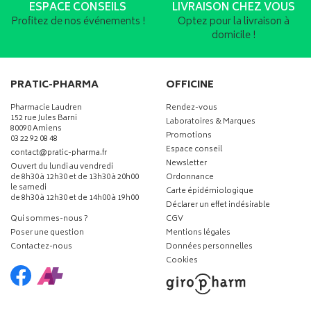
ESPACE CONSEILS
LIVRAISON CHEZ VOUS
Profitez de nos événements !
Optez pour la livraison à
domicile !
PRATIC-PHARMA
OFFICINE
Pharmacie Laudren
Rendez-vous
152 rue Jules Barni
Laboratoires & Marques
80090 Amiens
Promotions
03 22 92 08 48
Espace conseil
-
-
contact
@
pratic-pharma.fr
Newsletter
Ouvert du lundi au vendredi
de 8h30 à 12h30 et de 13h30 à 20h00
Ordonnance
le samedi
Carte épidémiologique
de 8h30 à 12h30 et de 14h00 à 19h00
Déclarer un effet indésirable
Qui sommes-nous ?
CGV
Poser une question
Mentions légales
Contactez-nous
Données personnelles
Cookies