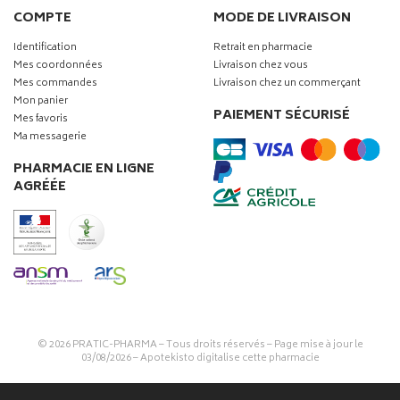
COMPTE
MODE DE LIVRAISON
Identification
Retrait en pharmacie
Mes coordonnées
Livraison chez vous
Mes commandes
Livraison chez un commerçant
Mon panier
PAIEMENT SÉCURISÉ
Mes favoris
Ma messagerie
PHARMACIE EN LIGNE
AGRÉÉE
© 2026
PRATIC-PHARMA
– Tous droits réservés – Page mise à jour le
03/08/2026 –
Apotekisto digitalise cette pharmacie