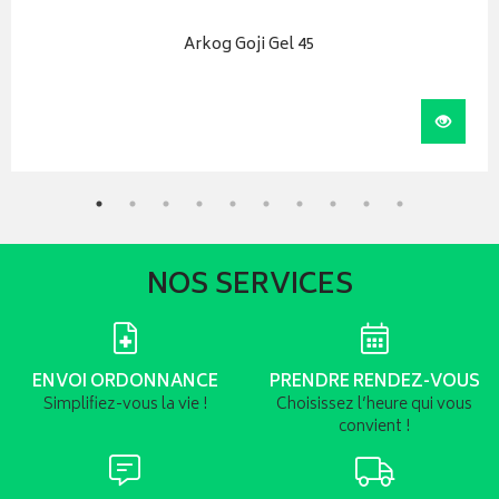
Arkog Goji Gel 45
iser
Visual
NOS SERVICES
ENVOI ORDONNANCE
PRENDRE RENDEZ-VOUS
Simplifiez-vous la vie !
Choisissez l’heure qui vous
convient !