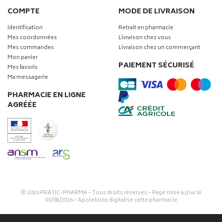
COMPTE
MODE DE LIVRAISON
Identification
Retrait en pharmacie
Mes coordonnées
Livraison chez vous
Mes commandes
Livraison chez un commerçant
Mon panier
PAIEMENT SÉCURISÉ
Mes favoris
Ma messagerie
PHARMACIE EN LIGNE
AGRÉÉE
© 2026
PRATIC-PHARMA
– Tous droits réservés – Page mise à jour le
03/08/2026 –
Apotekisto digitalise cette pharmacie