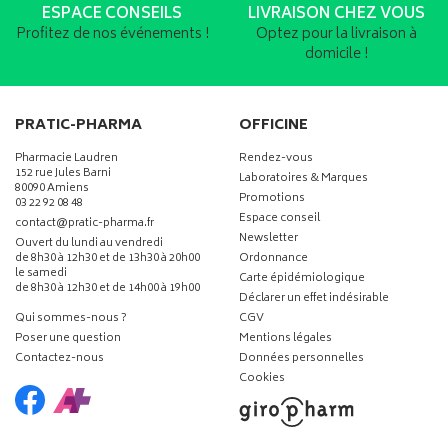
ESPACE CONSEILS
LIVRAISON CHEZ VOUS
Profitez de nos événements !
Optez pour la livraison à
domicile !
PRATIC-PHARMA
OFFICINE
Pharmacie Laudren
Rendez-vous
152 rue Jules Barni
Laboratoires & Marques
80090 Amiens
Promotions
03 22 92 08 48
Espace conseil
-
-
contact
@
pratic-pharma.fr
Newsletter
Ouvert du lundi au vendredi
de 8h30 à 12h30 et de 13h30 à 20h00
Ordonnance
le samedi
Carte épidémiologique
de 8h30 à 12h30 et de 14h00 à 19h00
Déclarer un effet indésirable
Qui sommes-nous ?
CGV
Poser une question
Mentions légales
Contactez-nous
Données personnelles
Cookies