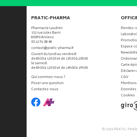
PRATIC-PHARMA
OFFICI
Pharmacie Laudren
Rendez-
152 rue Jules Barni
Laboratoi
80090 Amiens
Promotio
03 22 92 08 48
Espace co
-
-
contact
@
pratic-pharma.fr
Newslette
Ouvert du lundi au vendredi
de 8h30 à 12h30 et de 13h30 à 20h00
Ordonna
le samedi
Carte ép
de 8h30 à 12h30 et de 14h00 à 19h00
Déclarer u
Qui sommes-nous ?
CGV
Poser une question
Mentions 
Contactez-nous
Données 
Cookies
© 2026
PRATIC-PHA