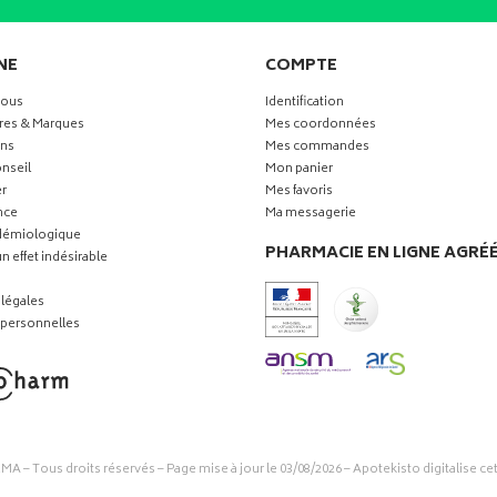
NE
COMPTE
vous
Identification
res & Marques
Mes coordonnées
ns
Mes commandes
nseil
Mon panier
r
Mes favoris
nce
Ma messagerie
idémiologique
PHARMACIE EN LIGNE AGRÉ
n effet indésirable
légales
personnelles
RMA
– Tous droits réservés – Page mise à jour le 03/08/2026 –
Apotekisto digitalise ce