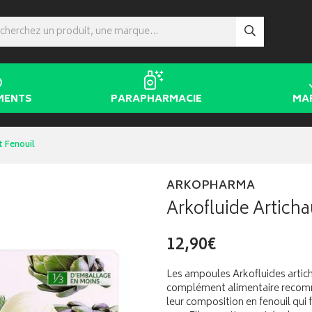
MENTS
PARAPHARMACIE
MA
t Fenouil
ARKOPHARMA
Arkofluide Articha
12,90€
Les ampoules Arkofluides artic
complément alimentaire recomma
leur composition en fenouil qui 