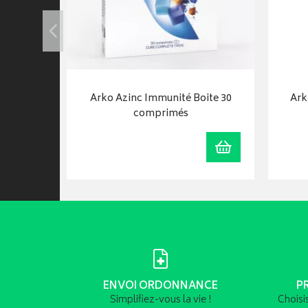
Solaire
Arko Azinc Immunité Boite 30
Ark
a peau -…
comprimés
Ajouter au panier
Ajouter au panie
ENVOI ORDONNANCE
P
Simplifiez-vous la vie !
Choisi