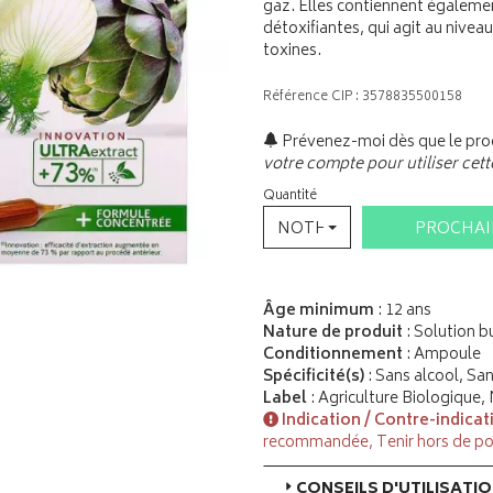
gaz. Elles contiennent égalemen
détoxifiantes, qui agit au niveau
toxines.
Référence CIP : 3578835500158
Prévenez-moi dès que le prod
votre compte pour utiliser cett
Quantité
NOTHING SELECTED
PROCHA
Âge minimum
: 12 ans
Nature de produit
: Solution b
Conditionnement
: Ampoule
Spécificité(s)
: Sans alcool, Sa
Label
: Agriculture Biologique,
Indication / Contre-indicat
recommandée, Tenir hors de po
CONSEILS D'UTILISATI