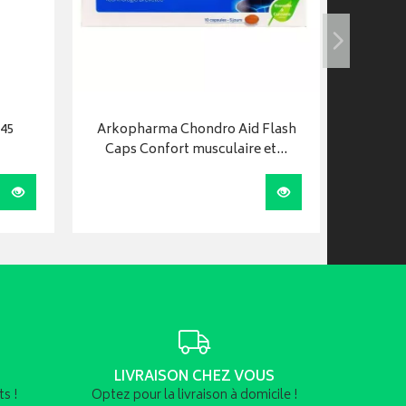
t45
Arkopharma Chondro Aid Flash
Arkoge
Caps Confort musculaire et…
Visualiser
Visualiser
LIVRAISON CHEZ VOUS
s !
Optez pour la livraison à domicile !