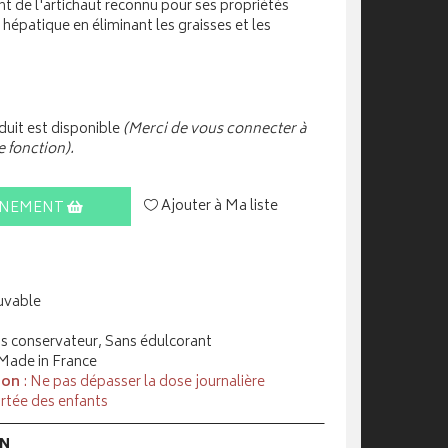
t de l'artichaut reconnu pour ses propriétés
 hépatique en éliminant les graisses et les
uit est disponible
(Merci de vous connecter à
e fonction).
Ajouter à Ma liste
INEMENT
uvable
ns conservateur, Sans édulcorant
 Made in France
ion
: Ne pas dépasser la dose journalière
rtée des enfants
ON