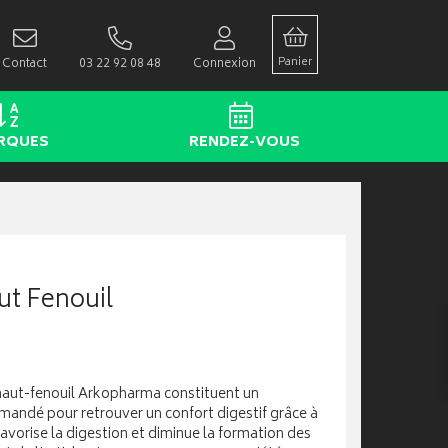
Panier
Contact
03 22 92 08 48
Connexion
RQUES
RENDEZ-VOUS
ut Fenouil
haut-fenouil Arkopharma constituent un
ndé pour retrouver un confort digestif grâce à
favorise la digestion et diminue la formation des