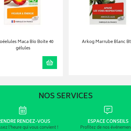
oéelules Maca Bio Boite 40
Arkog Marrube Blanc B
gélules
r
Ajouter au panier
NOS SERVICES
RENDRE RENDEZ-VOUS
ESPACE CONSEILS
ssez l’heure qui vous convient !
Profitez de nos événement