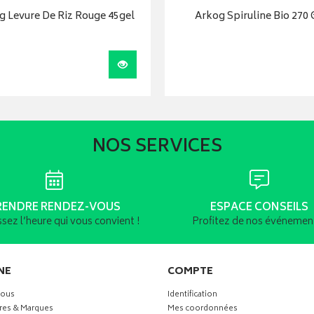
g Levure De Riz Rouge 45gel
Arkog Spiruline Bio 270 
Visualiser
NOS SERVICES
RENDRE RENDEZ-VOUS
ESPACE CONSEILS
ssez l’heure qui vous convient !
Profitez de nos événement
NE
COMPTE
vous
Identification
res & Marques
Mes coordonnées