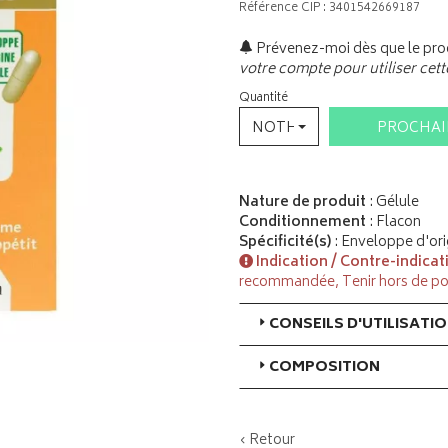
Référence CIP : 3401542669187
Prévenez-moi dès que le prod
votre compte pour utiliser cett
Quantité
NOTHING SELECTED
PROCHA
Nature de produit
: Gélule
Conditionnement
: Flacon
Spécificité(s)
: Enveloppe d'ori
Indication / Contre-indicat
recommandée, Tenir hors de po
CONSEILS D'UTILISATI
COMPOSITION
‹ Retour