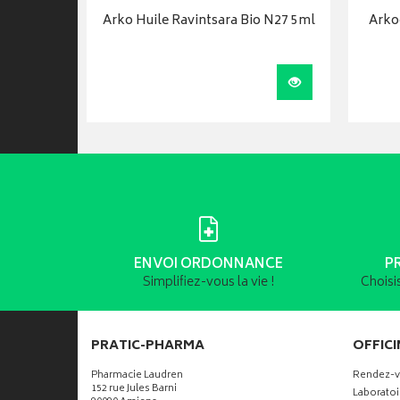
N25 - 5ml
Arko Huile Ravintsara Bio N27 5ml
Arko
Visualiser
Visualiser
ENVOI ORDONNANCE
P
Simplifiez-vous la vie !
Choisi
PRATIC-PHARMA
OFFICI
Pharmacie Laudren
Rendez-
152 rue Jules Barni
Laboratoi