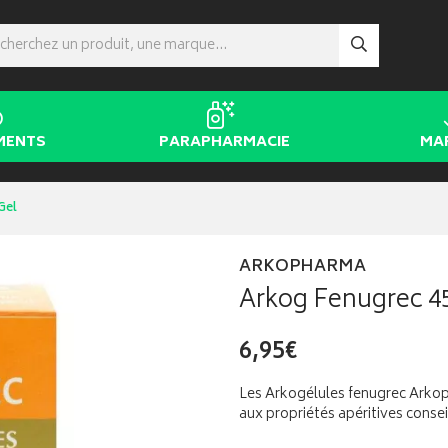
MENTS
PARAPHARMACIE
MA
Gel
ARKOPHARMA
Arkog Fenugrec 4
6,95€
Les Arkogélules fenugrec Arko
aux propriétés apéritives conseil