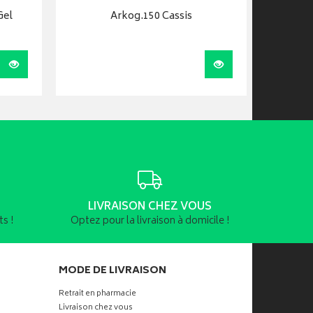
Gel
Arkog.150 Cassis
Arkoge
Visualiser
Visualiser
LIVRAISON CHEZ VOUS
s !
Optez pour la livraison à domicile !
MODE DE LIVRAISON
Retrait en pharmacie
Livraison chez vous