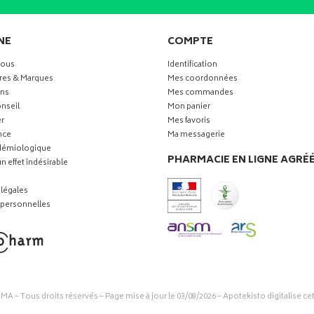
NE
COMPTE
vous
Identification
res & Marques
Mes coordonnées
ns
Mes commandes
nseil
Mon panier
r
Mes favoris
nce
Ma messagerie
idémiologique
PHARMACIE EN LIGNE AGRÉ
n effet indésirable
légales
personnelles
RMA
– Tous droits réservés – Page mise à jour le 03/08/2026 –
Apotekisto digitalise ce