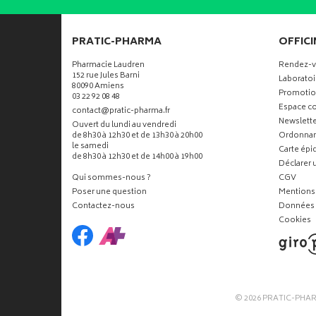
PRATIC-PHARMA
OFFICI
Pharmacie Laudren
Rendez-
152 rue Jules Barni
Laboratoi
80090 Amiens
Promotio
03 22 92 08 48
Espace co
-
-
contact
@
pratic-pharma.fr
Newslette
Ouvert du lundi au vendredi
de 8h30 à 12h30 et de 13h30 à 20h00
Ordonna
le samedi
Carte ép
de 8h30 à 12h30 et de 14h00 à 19h00
Déclarer u
Qui sommes-nous ?
CGV
Poser une question
Mentions 
Contactez-nous
Données 
Cookies
© 2026
PRATIC-PHA