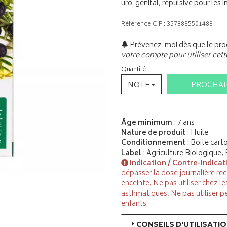
uro-génital, répulsive pour les i
Référence CIP : 3578835501483
Prévenez-moi dès que le prod
votre compte pour utiliser cett
Quantité
NOTHING SELECTED
PROCHA
Âge minimum
: 7 ans
Nature de produit
: Huile
Conditionnement
: Boite cart
Label
: Agriculture Biologique,
Indication / Contre-indicat
dépasser la dose journalière r
enceinte, Ne pas utiliser chez l
asthmatiques, Ne pas utiliser p
enfants
CONSEILS D'UTILISATI