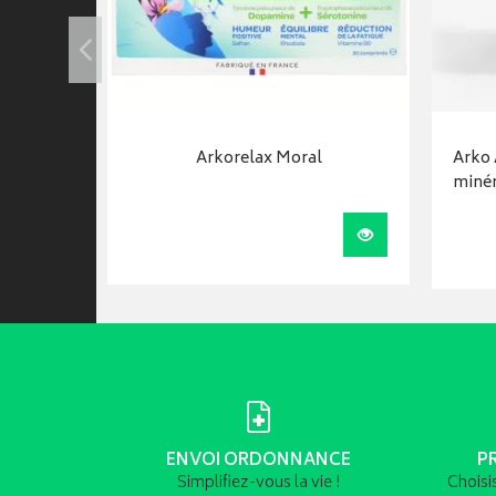
 Gel
Arkorelax Moral
Arko 
minér
Visualiser
Visualiser
ENVOI ORDONNANCE
P
Simplifiez-vous la vie !
Choisi