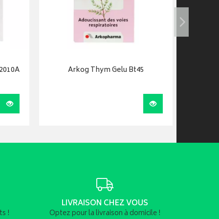
 2010A
Arkog Thym Gelu Bt45
Arkop
mar
Visualiser
Visualiser
LIVRAISON CHEZ VOUS
s !
Optez pour la livraison à domicile !