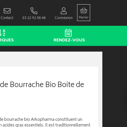
Panier
Contact
03 22 92 08 48
Connexion
RQUES
RENDEZ-VOUS
 de Bourrache Bio Boite de
 de bourrache bio Arkopharma constituent un
acides gras essentiels. Il est traditionnellement