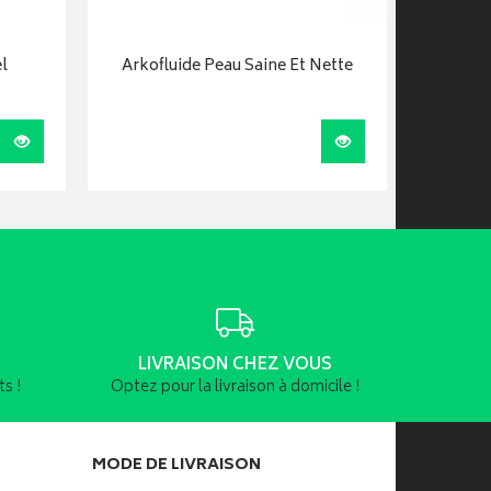
l
Arkofluide Peau Saine Et Nette
Arko Azin
Visualiser
Visualiser
LIVRAISON CHEZ VOUS
s !
Optez pour la livraison à domicile !
MODE DE LIVRAISON