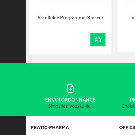
il Flacon
Arkofluide Programme Minceur
V
Ajouter au panier
Ajouter au panie
ENVOI ORDONNANCE
P
Simplifiez-vous la vie !
Choisi
PRATIC-PHARMA
OFFICI