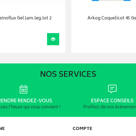
einoflux Gel Jam.leg.lot 2
Arkog Coquelicot 45 Ge
r
Visualiser
NOS SERVICES
RENDRE RENDEZ-VOUS
ESPACE CONSEILS
ssez l’heure qui vous convient !
Profitez de nos événement
NE
COMPTE