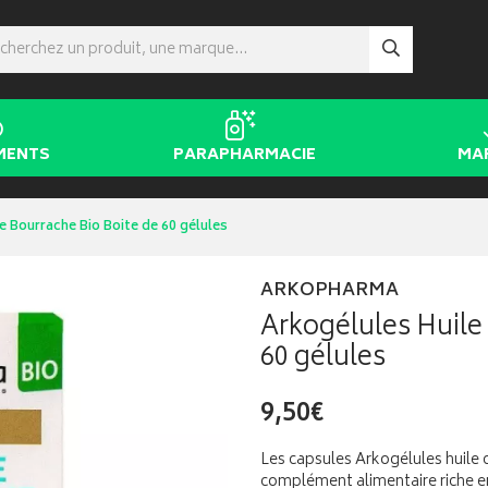
MENTS
PARAPHARMACIE
MA
e Bourrache Bio Boite de 60 gélules
ARKOPHARMA
Arkogélules Huile
60 gélules
9,50€
Les capsules Arkogélules huile
complément alimentaire riche en 