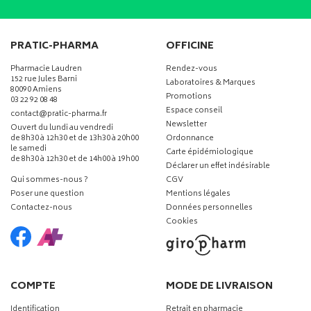
PRATIC-PHARMA
OFFICINE
Pharmacie Laudren
Rendez-vous
152 rue Jules Barni
Laboratoires & Marques
80090 Amiens
Promotions
03 22 92 08 48
Espace conseil
-
-
contact
@
pratic-pharma.fr
Newsletter
Ouvert du lundi au vendredi
de 8h30 à 12h30 et de 13h30 à 20h00
Ordonnance
le samedi
Carte épidémiologique
de 8h30 à 12h30 et de 14h00 à 19h00
Déclarer un effet indésirable
Qui sommes-nous ?
CGV
Poser une question
Mentions légales
Contactez-nous
Données personnelles
Cookies
COMPTE
MODE DE LIVRAISON
Identification
Retrait en pharmacie