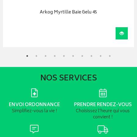
Arkog Myrtille Baie Gelu 45
iser
Visual
NOS SERVICES
ENVOI ORDONNANCE
PRENDRE RENDEZ-VOUS
Simplifiez-vous la vie !
Choisissez l’heure qui vous
convient !