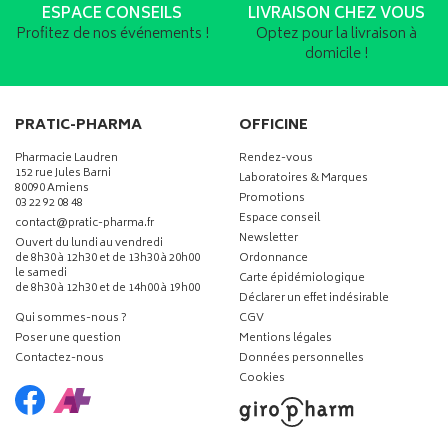
ESPACE CONSEILS
LIVRAISON CHEZ VOUS
Profitez de nos événements !
Optez pour la livraison à
domicile !
PRATIC-PHARMA
OFFICINE
Pharmacie Laudren
Rendez-vous
152 rue Jules Barni
Laboratoires & Marques
80090 Amiens
Promotions
03 22 92 08 48
Espace conseil
-
-
contact
@
pratic-pharma.fr
Newsletter
Ouvert du lundi au vendredi
de 8h30 à 12h30 et de 13h30 à 20h00
Ordonnance
le samedi
Carte épidémiologique
de 8h30 à 12h30 et de 14h00 à 19h00
Déclarer un effet indésirable
Qui sommes-nous ?
CGV
Poser une question
Mentions légales
Contactez-nous
Données personnelles
Cookies