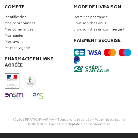
COMPTE
MODE DE LIVRAISON
Identification
Retrait en pharmacie
Mes coordonnées
Livraison chez vous
Mes commandes
Livraison chez un commerçant
Mon panier
PAIEMENT SÉCURISÉ
Mes favoris
Ma messagerie
PHARMACIE EN LIGNE
AGRÉÉE
© 2026
PRATIC-PHARMA
– Tous droits réservés – Page mise à jour le
03/08/2026 –
Apotekisto digitalise cette pharmacie