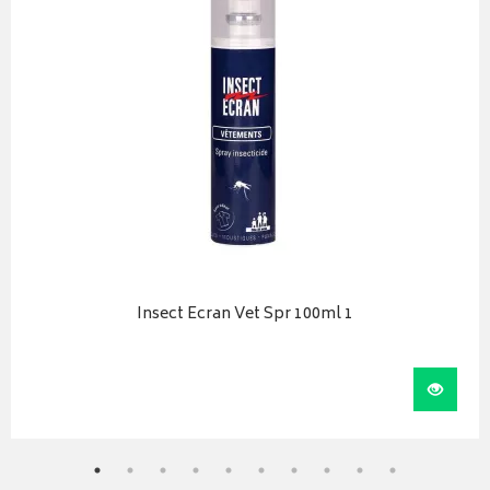
Insect Ecran Vet Spr 100ml 1
iser
Visual