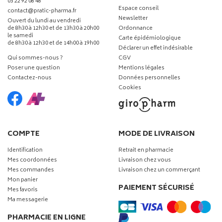
03 22 92 08 48
Espace conseil
-
-
contact
@
pratic-pharma.fr
Newsletter
Ouvert du lundi au vendredi
de 8h30 à 12h30 et de 13h30 à 20h00
Ordonnance
le samedi
Carte épidémiologique
de 8h30 à 12h30 et de 14h00 à 19h00
Déclarer un effet indésirable
Qui sommes-nous ?
CGV
Poser une question
Mentions légales
Contactez-nous
Données personnelles
Cookies
COMPTE
MODE DE LIVRAISON
Identification
Retrait en pharmacie
Mes coordonnées
Livraison chez vous
Mes commandes
Livraison chez un commerçant
Mon panier
PAIEMENT SÉCURISÉ
Mes favoris
Ma messagerie
PHARMACIE EN LIGNE