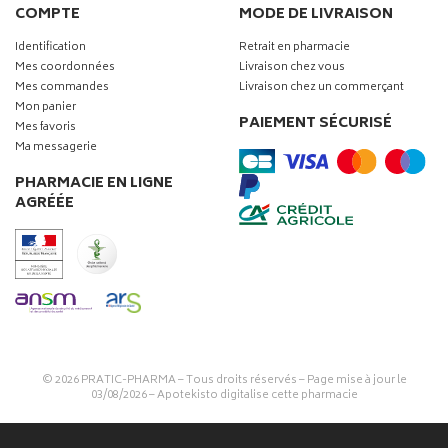
COMPTE
MODE DE LIVRAISON
Identification
Retrait en pharmacie
Mes coordonnées
Livraison chez vous
Mes commandes
Livraison chez un commerçant
Mon panier
PAIEMENT SÉCURISÉ
Mes favoris
Ma messagerie
PHARMACIE EN LIGNE
AGRÉÉE
© 2026
PRATIC-PHARMA
– Tous droits réservés – Page mise à jour le
03/08/2026 –
Apotekisto digitalise cette pharmacie