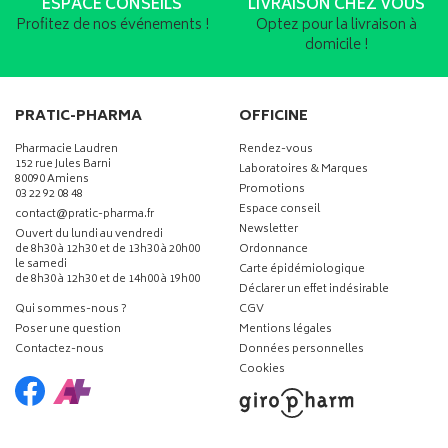
ESPACE CONSEILS
LIVRAISON CHEZ VOUS
Profitez de nos événements !
Optez pour la livraison à
domicile !
PRATIC-PHARMA
OFFICINE
Pharmacie Laudren
Rendez-vous
152 rue Jules Barni
Laboratoires & Marques
80090 Amiens
Promotions
03 22 92 08 48
Espace conseil
-
-
contact
@
pratic-pharma.fr
Newsletter
Ouvert du lundi au vendredi
de 8h30 à 12h30 et de 13h30 à 20h00
Ordonnance
le samedi
Carte épidémiologique
de 8h30 à 12h30 et de 14h00 à 19h00
Déclarer un effet indésirable
Qui sommes-nous ?
CGV
Poser une question
Mentions légales
Contactez-nous
Données personnelles
Cookies