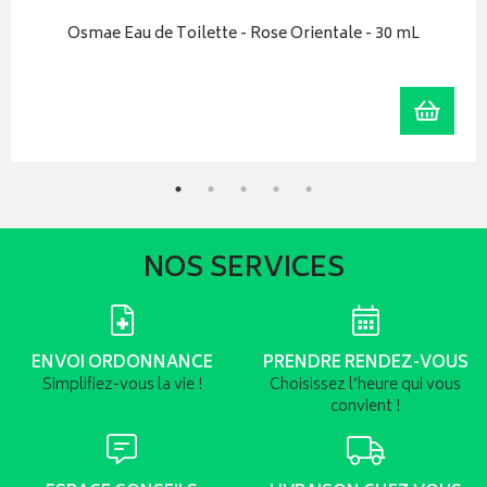
Osmae Eau de Toilette - Rose Orientale - 30 mL
r au panier
Ajoute
NOS SERVICES
ENVOI ORDONNANCE
PRENDRE RENDEZ-VOUS
Simplifiez-vous la vie !
Choisissez l’heure qui vous
convient !