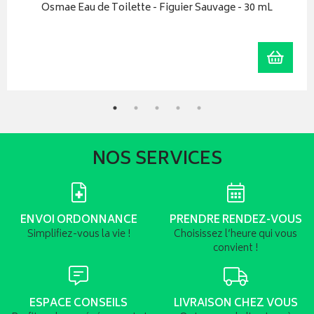
Osmae Eau de Toilette - Figuier Sauvage - 30 mL
r au panier
Ajoute
NOS SERVICES
ENVOI ORDONNANCE
PRENDRE RENDEZ-VOUS
Simplifiez-vous la vie !
Choisissez l’heure qui vous
convient !
ESPACE CONSEILS
LIVRAISON CHEZ VOUS