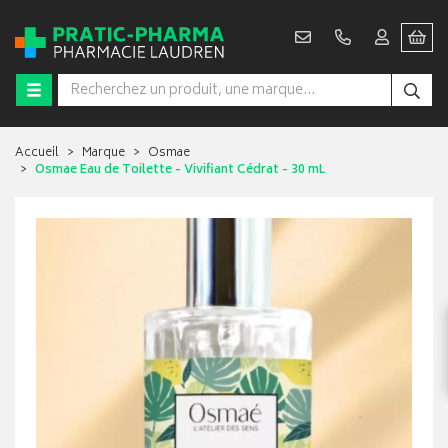
Accueil
Marque
Osmae
Osmae Eau de Toilette - Vivifiant Cédrat - 30 mL