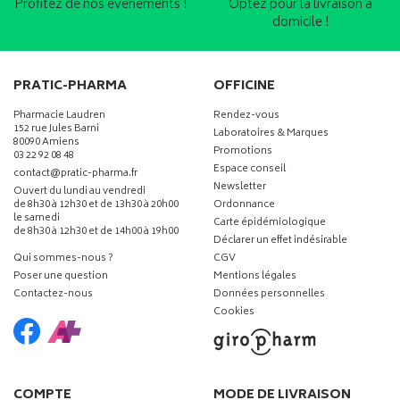
Profitez de nos événements !
Optez pour la livraison à
domicile !
PRATIC-PHARMA
OFFICINE
Pharmacie Laudren
Rendez-vous
152 rue Jules Barni
Laboratoires & Marques
80090 Amiens
Promotions
03 22 92 08 48
Espace conseil
-
-
contact
@
pratic-pharma.fr
Newsletter
Ouvert du lundi au vendredi
de 8h30 à 12h30 et de 13h30 à 20h00
Ordonnance
le samedi
Carte épidémiologique
de 8h30 à 12h30 et de 14h00 à 19h00
Déclarer un effet indésirable
Qui sommes-nous ?
CGV
Poser une question
Mentions légales
Contactez-nous
Données personnelles
Cookies
COMPTE
MODE DE LIVRAISON