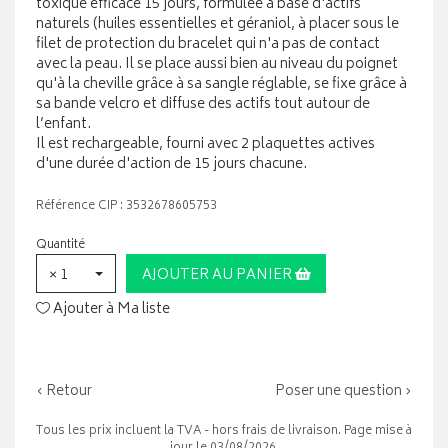
toxique efficace 15 jours, formulée à base d'actifs
naturels (huiles essentielles et géraniol, à placer sous le
filet de protection du bracelet qui n'a pas de contact
avec la peau. Il se place aussi bien au niveau du poignet
qu'à la cheville grâce à sa sangle réglable, se fixe grâce à
sa bande velcro et diffuse des actifs tout autour de
l’enfant.
Il est rechargeable, fourni avec 2 plaquettes actives
d'une durée d'action de 15 jours chacune.
Référence CIP : 3532678605753
Quantité
× 1
AJOUTER AU PANIER
Ajouter à Ma liste
‹ Retour
Poser une question ›
Tous les prix incluent la TVA - hors frais de livraison. Page mise à