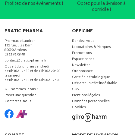
Profitez de nos événements !
Optez pour la livraison à
domicile !
PRATIC-PHARMA
OFFICINE
Pharmacie Laudren
Rendez-vous
152 rue Jules Barni
Laboratoires & Marques
80090 Amiens
Promotions
03 22 92 08 48
Espace conseil
-
-
contact
@
pratic-pharma.fr
Newsletter
Ouvert du lundi au vendredi
de 8h30 à 12h30 et de 13h30 à 20h00
Ordonnance
le samedi
Carte épidémiologique
de 8h30 à 12h30 et de 14h00 à 19h00
Déclarer un effet indésirable
Qui sommes-nous ?
CGV
Poser une question
Mentions légales
Contactez-nous
Données personnelles
Cookies