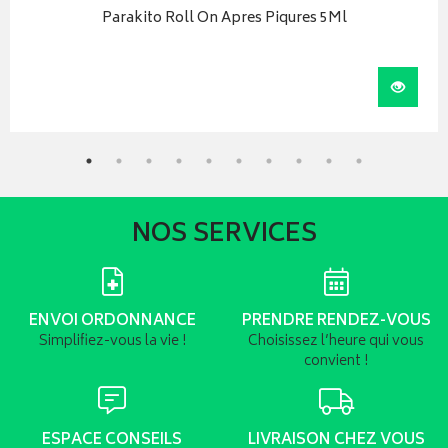
Parakito Roll On Apres Piqures 5Ml
iser
Visual
NOS SERVICES
ENVOI ORDONNANCE
PRENDRE RENDEZ-VOUS
Simplifiez-vous la vie !
Choisissez l’heure qui vous
convient !
ESPACE CONSEILS
LIVRAISON CHEZ VOUS