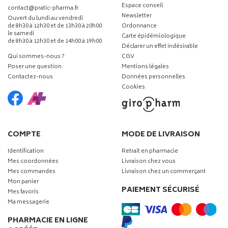
Espace conseil
-
-
contact
@
pratic-pharma.fr
Newsletter
Ouvert du lundi au vendredi
de 8h30 à 12h30 et de 13h30 à 20h00
Ordonnance
le samedi
Carte épidémiologique
de 8h30 à 12h30 et de 14h00 à 19h00
Déclarer un effet indésirable
Qui sommes-nous ?
CGV
Poser une question
Mentions légales
Contactez-nous
Données personnelles
Cookies
COMPTE
MODE DE LIVRAISON
Identification
Retrait en pharmacie
Mes coordonnées
Livraison chez vous
Mes commandes
Livraison chez un commerçant
Mon panier
PAIEMENT SÉCURISÉ
Mes favoris
Ma messagerie
PHARMACIE EN LIGNE