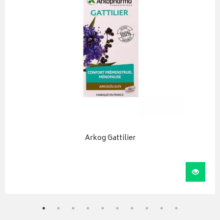
Arkog Gattilier
r au panier
Visual