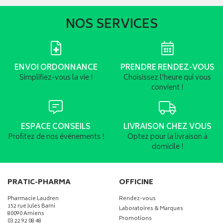
NOS SERVICES
ENVOI ORDONNANCE
PRENDRE RENDEZ-VOUS
Simplifiez-vous la vie !
Choisissez l’heure qui vous
convient !
ESPACE CONSEILS
LIVRAISON CHEZ VOUS
Profitez de nos événements !
Optez pour la livraison à
domicile !
PRATIC-PHARMA
OFFICINE
Pharmacie Laudren
Rendez-vous
152 rue Jules Barni
Laboratoires & Marques
80090 Amiens
Promotions
03 22 92 08 48