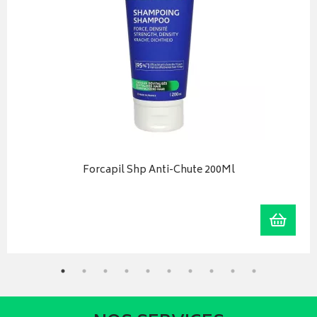
Forcapil Shp Anti-Chute 200Ml
iser
Ajoute