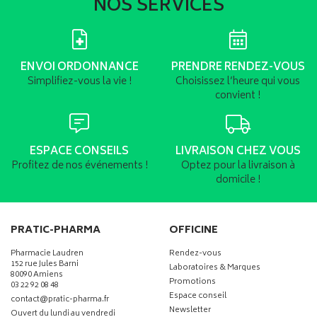
NOS SERVICES
ENVOI ORDONNANCE
PRENDRE RENDEZ-VOUS
Simplifiez-vous la vie !
Choisissez l’heure qui vous
convient !
ESPACE CONSEILS
LIVRAISON CHEZ VOUS
Profitez de nos événements !
Optez pour la livraison à
domicile !
PRATIC-PHARMA
OFFICINE
Pharmacie Laudren
Rendez-vous
152 rue Jules Barni
Laboratoires & Marques
80090 Amiens
Promotions
03 22 92 08 48
Espace conseil
-
-
contact
@
pratic-pharma.fr
Newsletter
Ouvert du lundi au vendredi