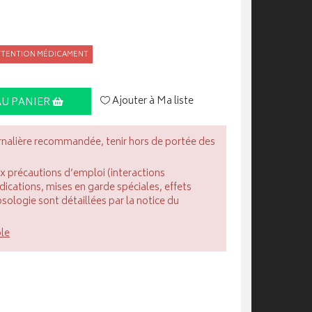
.
TTENTION MÉDICAMENT
Ajouter à Ma liste
AU PANIER
rnalière recommandée, tenir hors de portée des
ux précautions d’emploi (interactions
cations, mises en garde spéciales, effets
posologie sont détaillées par la notice du
ble