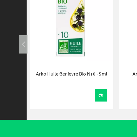
Solaire
Arko Huile Genievre Bio N10 - 5ml
Ar
a peau -…
Ajouter au panier
Visualiser