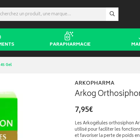
MENTS
PARAPHARMACIE
MA
45 Gel
ARKOPHARMA
Arkog Orthosiphon
7,95€
Les Arkogélules orthosiphon A
utilisé pour faciliter les foncti
et favoriser la perte de poids 