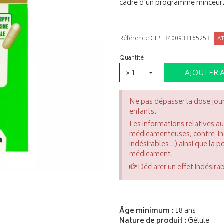
cadre d'un programme minceur
Référence CIP : 3400933165253
A
Quantité
× 1
AJOUTER 
Ne pas dépasser la dose jou
enfants.
Les informations relatives a
médicamenteuses, contre-indi
indésirables...) ainsi que la 
médicament.
Déclarer un effet indésira
Âge minimum
: 18 ans
Nature de produit
: Gélule