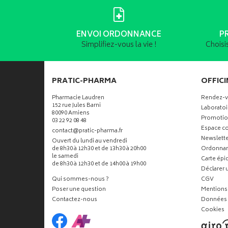
ENVOI ORDONNANCE
P
Simplifiez-vous la vie !
Choisi
PRATIC-PHARMA
OFFICI
Pharmacie Laudren
Rendez-
152 rue Jules Barni
Laboratoi
80090 Amiens
Promotio
03 22 92 08 48
Espace co
-
-
contact
@
pratic-pharma.fr
Newslette
Ouvert du lundi au vendredi
de 8h30 à 12h30 et de 13h30 à 20h00
Ordonna
le samedi
Carte ép
de 8h30 à 12h30 et de 14h00 à 19h00
Déclarer u
Qui sommes-nous ?
CGV
Poser une question
Mentions 
Contactez-nous
Données 
Cookies