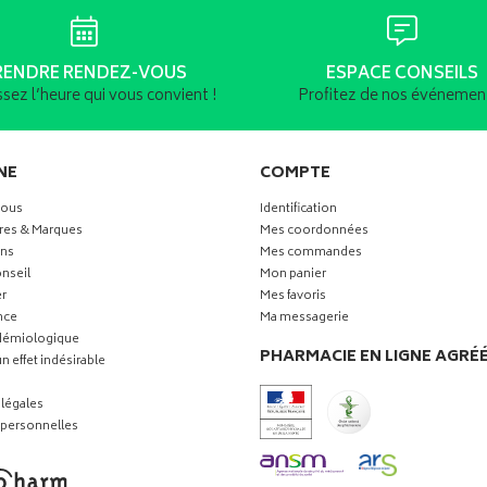
RENDRE RENDEZ-VOUS
ESPACE CONSEILS
ssez l’heure qui vous convient !
Profitez de nos événement
NE
COMPTE
vous
Identification
res & Marques
Mes coordonnées
ns
Mes commandes
nseil
Mon panier
r
Mes favoris
nce
Ma messagerie
idémiologique
PHARMACIE EN LIGNE AGRÉ
n effet indésirable
légales
personnelles