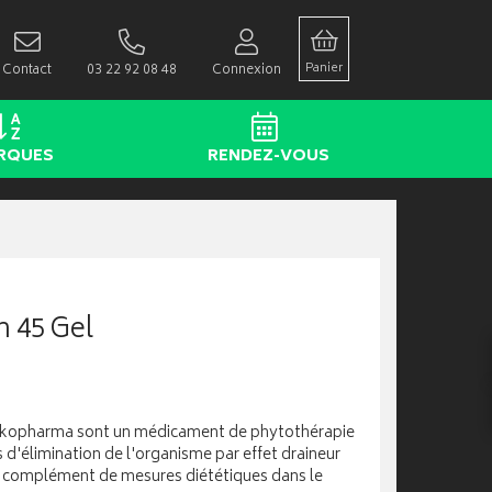
Panier
Contact
03 22 92 08 48
Connexion
RQUES
RENDEZ-VOUS
 45 Gel
rkopharma sont un médicament de phytothérapie
ons d'élimination de l'organisme par effet draineur
en complément de mesures diététiques dans le