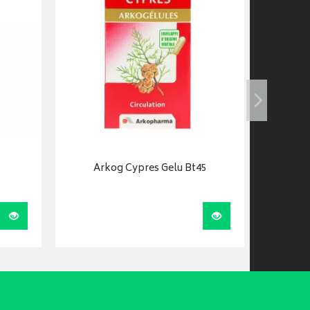
Arkog Cypres Gelu Bt45
Arkoph
Visualiser
Visualiser