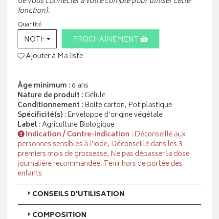
de vous connecter à votre compte pour utiliser cette
fonction).
Quantité
NOTHING SELECTED
PROCHAINEMENT
Ajouter à Ma liste
Âge minimum
: 6 ans
Nature de produit
: Gélule
Conditionnement
: Boite carton, Pot plastique
Spécificité(s)
: Enveloppe d'origine végétale
Label
: Agriculture Biologique
Indication / Contre-indication
: Déconseillé aux
personnes sensibles à l'iode, Déconseillé dans les 3
premiers mois de grossesse, Ne pas dépasser la dose
journalière recommandée, Tenir hors de portée des
enfants
CONSEILS D'UTILISATION
COMPOSITION