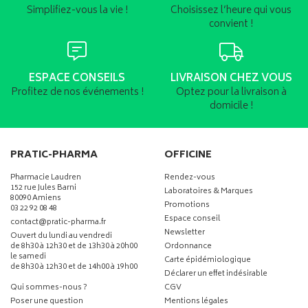
Simplifiez-vous la vie !
Choisissez l’heure qui vous
convient !
ESPACE CONSEILS
LIVRAISON CHEZ VOUS
Profitez de nos événements !
Optez pour la livraison à
domicile !
PRATIC-PHARMA
OFFICINE
Pharmacie Laudren
Rendez-vous
152 rue Jules Barni
Laboratoires & Marques
80090 Amiens
Promotions
03 22 92 08 48
Espace conseil
-
-
contact
@
pratic-pharma.fr
Newsletter
Ouvert du lundi au vendredi
de 8h30 à 12h30 et de 13h30 à 20h00
Ordonnance
le samedi
Carte épidémiologique
de 8h30 à 12h30 et de 14h00 à 19h00
Déclarer un effet indésirable
Qui sommes-nous ?
CGV
Poser une question
Mentions légales