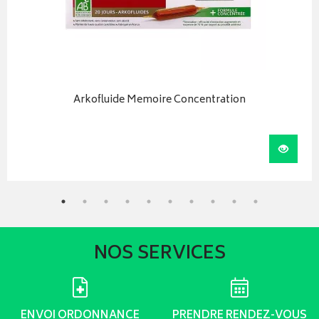
Arkofluide Memoire Concentration
iser
Visual
NOS SERVICES
ENVOI ORDONNANCE
PRENDRE RENDEZ-VOUS