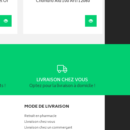
l Of
Chondro Aid 100 Arti 12060
Arkoph
Visualiser
Visualiser
LIVRAISON CHEZ VOUS
s !
Optez pour la livraison à domicile !
MODE DE LIVRAISON
Retrait en pharmacie
Livraison chez vous
Livraison chez un commerçant