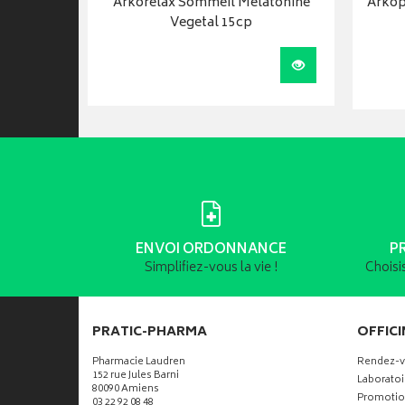
5
Arkorelax Sommeil Melatonine
Arkop
Vegetal 15cp
Visualiser
Visualiser
ENVOI ORDONNANCE
P
Simplifiez-vous la vie !
Choisi
PRATIC-PHARMA
OFFICI
Pharmacie Laudren
Rendez-
152 rue Jules Barni
Laboratoi
80090 Amiens
Promotio
03 22 92 08 48