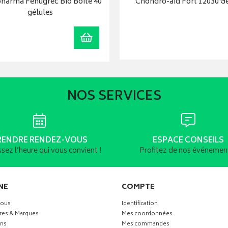
harma Fenugrec Bio Boite 40
Chondro-aid Fort 12030 Ge
gélules
Ajouter au panier
NOS SERVICES
RENDRE RENDEZ-VOUS
ESPACE CONSEILS
ssez l’heure qui vous convient !
Profitez de nos événement
NE
COMPTE
vous
Identification
res & Marques
Mes coordonnées
ns
Mes commandes