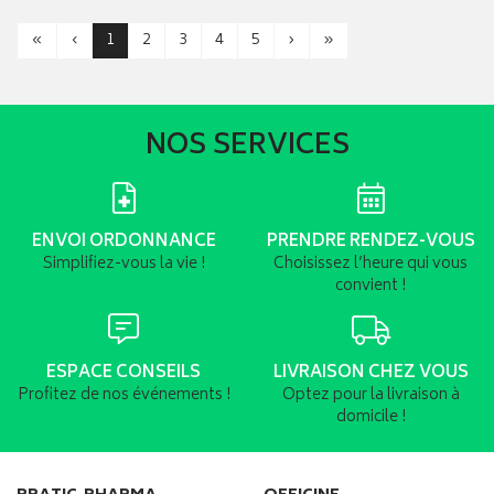
«
‹
1
2
3
4
5
›
»
NOS SERVICES
ENVOI ORDONNANCE
PRENDRE RENDEZ-VOUS
Simplifiez-vous la vie !
Choisissez l’heure qui vous
convient !
ESPACE CONSEILS
LIVRAISON CHEZ VOUS
Profitez de nos événements !
Optez pour la livraison à
domicile !