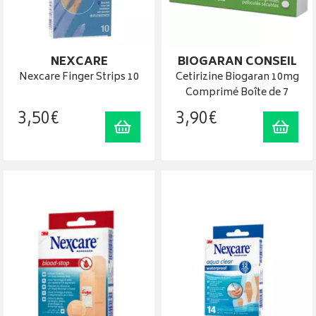
NEXCARE
BIOGARAN CONSEIL
Nexcare Finger Strips 10
Cetirizine Biogaran 10mg
Comprimé Boîte de 7
3
,
50
€
3
,
90
€
Ajouter au panier
Ajout