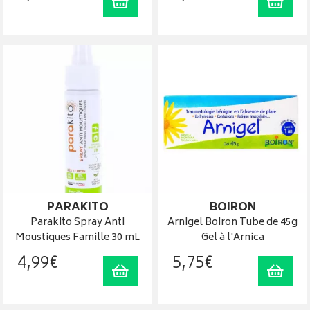
Ajouter au panier
Ajout
PARAKITO
BOIRON
Parakito Spray Anti
Arnigel Boiron Tube de 45g
Moustiques Famille 30 mL
Gel à l'Arnica
4
,
99
€
5
,
75
€
Ajouter au panier
Ajout