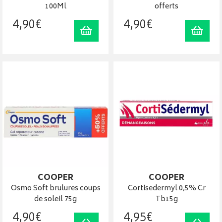
100Ml
offerts
4
,
90
€
4
,
90
€
Ajouter au panier
Ajout
COOPER
COOPER
Osmo Soft brulures coups
Cortisedermyl 0,5% Cr
de soleil 75g
Tb15g
4
,
90
€
4
,
95
€