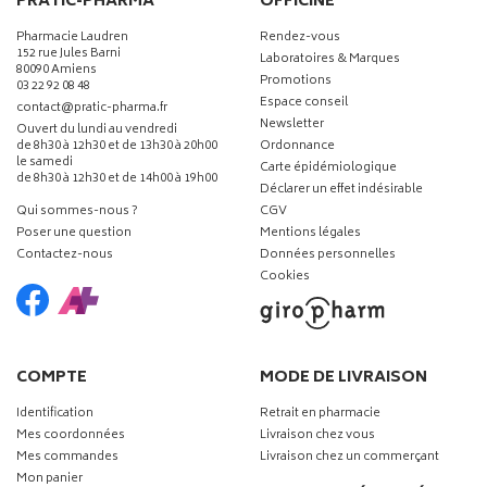
PRATIC-PHARMA
OFFICINE
Pharmacie Laudren
Rendez-vous
152 rue Jules Barni
Laboratoires & Marques
80090 Amiens
Promotions
03 22 92 08 48
Espace conseil
-
-
contact
@
pratic-pharma.fr
Newsletter
Ouvert du lundi au vendredi
de 8h30 à 12h30 et de 13h30 à 20h00
Ordonnance
le samedi
Carte épidémiologique
de 8h30 à 12h30 et de 14h00 à 19h00
Déclarer un effet indésirable
Qui sommes-nous ?
CGV
Poser une question
Mentions légales
Contactez-nous
Données personnelles
Cookies
COMPTE
MODE DE LIVRAISON
Identification
Retrait en pharmacie
Mes coordonnées
Livraison chez vous
Mes commandes
Livraison chez un commerçant
Mon panier