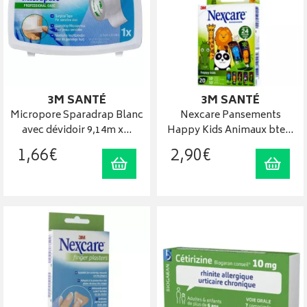
3M SANTÉ
3M SANTÉ
Micropore Sparadrap Blanc
Nexcare Pansements
avec dévidoir 9,14m x…
Happy Kids Animaux bte…
1
,
66
€
2
,
90
€
Ajouter au panier
Ajout