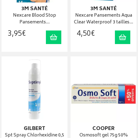
3M SANTÉ
3M SANTÉ
Nexcare Blood Stop
Nexcare Pansements Aqua
Pansements…
Clear Waterproof 3 tailles…
3
,
95
€
4
,
50
€
Ajouter au panier
Ajout
GILBERT
COOPER
Spt Spray Chlorhexidine 0,5
Osmosoft gel 75g 50%