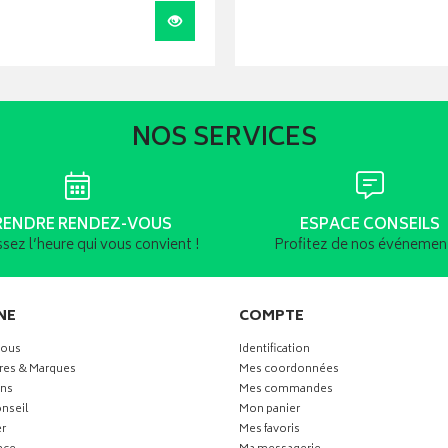
Visualiser
NOS SERVICES
RENDRE RENDEZ-VOUS
ESPACE CONSEILS
ssez l’heure qui vous convient !
Profitez de nos événement
NE
COMPTE
vous
Identification
res & Marques
Mes coordonnées
ns
Mes commandes
nseil
Mon panier
r
Mes favoris