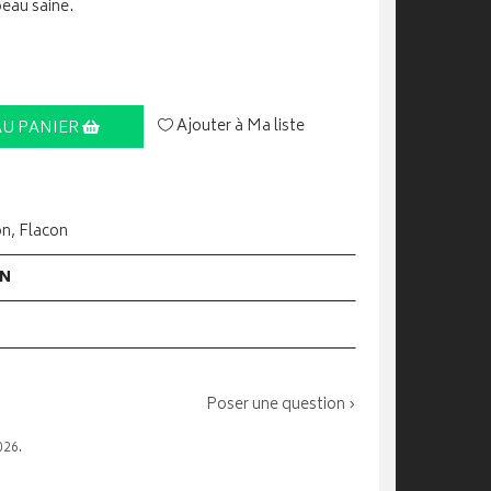
peau saine.
Ajouter à Ma liste
AU PANIER
on, Flacon
ON
Poser une question ›
026.