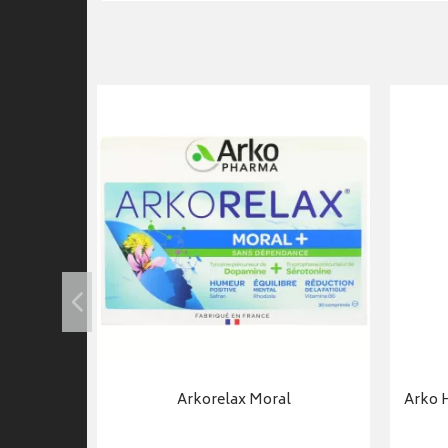
il Flacon
Arkorelax Moral
Arko 