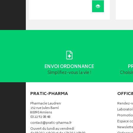
Ajouter au panier
Visualiser
ENVOI ORDONNANCE
P
Simplifiez-vous la vie !
Choisi
PRATIC-PHARMA
OFFICI
Pharmacie Laudren
Rendez-
152 rue Jules Barni
Laboratoi
80090 Amiens
Promotio
03 22 92 08 48
Espace co
-
-
contact
@
pratic-pharma.fr
Newslette
Ouvert du lundi au vendredi